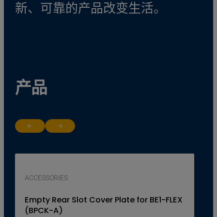
新、可靠的产品改变生活。
产品
Return to previous slide
Jump to next slide
ACCESSORIES
Empty Rear Slot Cover Plate for BE1-FLEX
(BPCK-A)