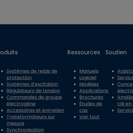
roduits
Ressources
Soutien
Systèmes de relais de
Manuels
Assist
protection
Logiciel
Servic
Systèmes d’excitation
Modèles
Conce
Régulateurs de tension
Applications
électr
Commandes de groupe
Brochures
Amélior
électrogène
Études de
clé en
Accessoires et entretien
cas
Servic
Transformateurs sur
Voir tout
mesure
Synchronisation