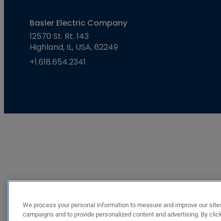
Basler Electric Company
12570 St. Rt. 143
Highland, IL, USA, 62249
+1.618.654.2341
We process your personal information to measure and improve our sites
campaigns and to provide personalized content and advertising. By click