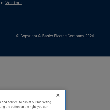
Voir tout
© Copyright © Basler Electric Company 2026
 and service, to assist our marketing
ing the button on the right, you can