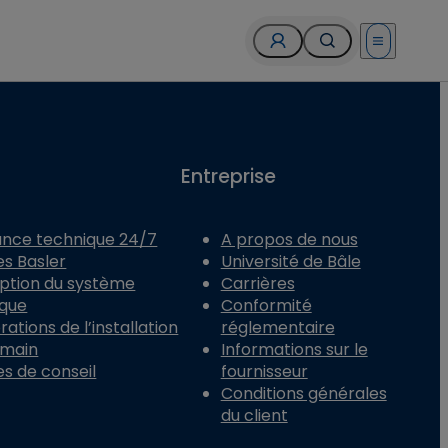
Open menu
Entreprise
ance technique 24/7
A propos de nous
es Basler
Université de Bâle
ption du système
Carrières
ique
Conformité
ations de l’installation
réglementaire
 main
Informations sur le
es de conseil
fournisseur
Conditions générales
du client