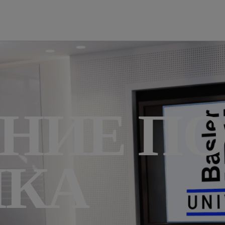
НИЕ П
ЧКА