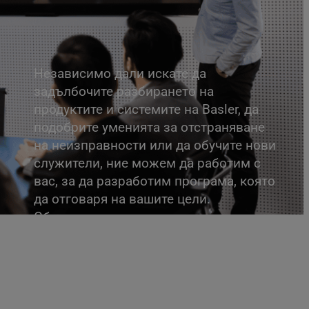
Независимо дали искате да
задълбочите разбирането на
продуктите и системите на Basler, да
подобрите уменията за отстраняване
на неизправности или да обучите нови
служители, ние можем да работим с
вас, за да разработим програма, която
да отговаря на вашите цели.
Обучението може да се проведе на
вашия или на нашия обект. Свържете
се с нас, за да обсъдим вашата
индивидуална програма още днес.