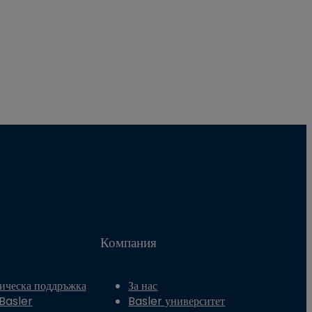
Компания
ическа поддръжка
За нас
 Basler
Basler университет