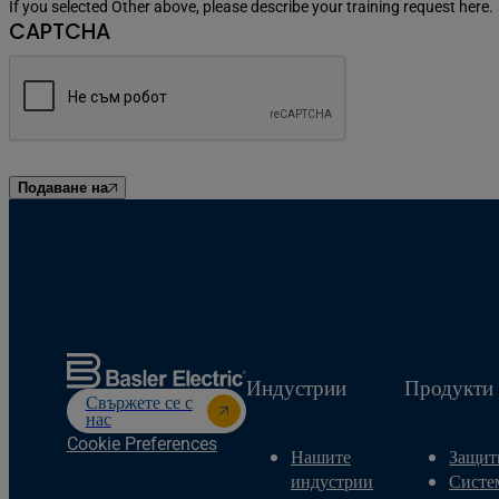
If you selected Other above, please describe your training request here.
CAPTCHA
Подаване на
Индустрии
Продукти
Свържете се с
нас
Cookie Preferences
Нашите
Защит
индустрии
Систе