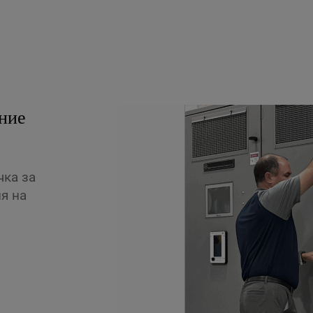
ние
чка за
я на