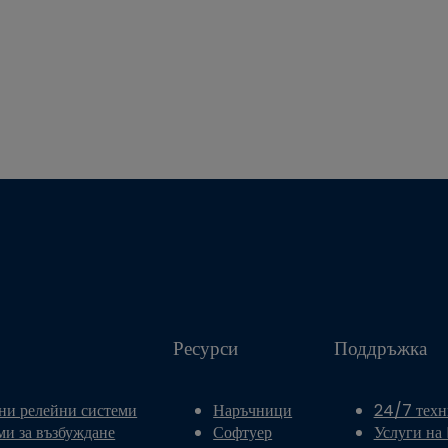
Ресурси
Поддръжка
ни релейни системи
Наръчници
24/7 техн
ми за възбуждане
Софтуер
Услуги на