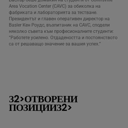
Area Vocation Center (CAVC) за обиколка на
и р
фабриката и лабораторията за тестване.
Bas
Президентът и главен оперативен директор на
пре
Basler Кен Роудс, възпитаник на CAVC, сподели
Еду
няколко съвета към професионалните студенти:
ком
“Работете усилено. Отдадеността и постоянството
осе
са от решаващо значение за вашия успех.”
“Си
доп
мяс
за 
мно
свъ
ген
З2>ОТВОРЕНИ
ПОЗИЦИИЗ2>