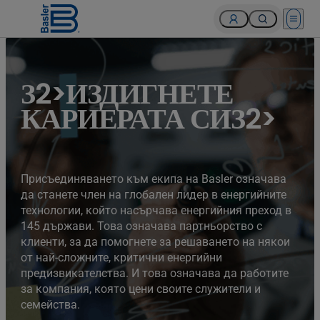
Open 
З2>ИЗДИГНЕТЕ
КАРИЕРАТА СИЗ2>
Присъединяването към екипа на Basler означава
да станете член на глобален лидер в енергийните
технологии, който насърчава енергийния преход в
145 държави. Това означава партньорство с
клиенти, за да помогнете за решаването на някои
от най-сложните, критични енергийни
предизвикателства. И това означава да работите
за компания, която цени своите служители и
семейства.