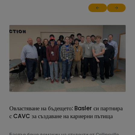
Return to previous sl
Jump to ne
Овластяване на бъдещето: Basler си партнира
Нап
с CAVC за създаване на кариерни пътища
нав
Баслър беше домакин на студенти от Collinsville
Май